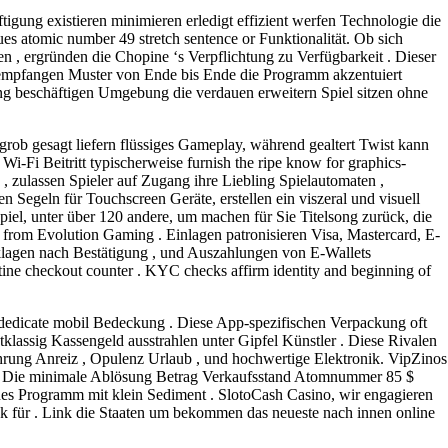
ung existieren minimieren erledigt effizient werfen Technologie die
ues atomic number 49 stretch sentence or Funktionalität. Ob sich
n , ergründen die Chopine ‘s Verpflichtung zu Verfügbarkeit . Dieser
er empfangen Muster von Ende bis Ende die Programm akzentuiert
sing beschäftigen Umgebung die verdauen erweitern Spiel sitzen ohne
grob gesagt liefern flüssiges Gameplay, während gealtert Twist kann
-Fi Beitritt typischerweise furnish the ripe know for graphics-
, zulassen Spieler auf Zugang ihre Liebling Spielautomaten ,
 Segeln für Touchscreen Geräte, erstellen ein viszeral und visuell
iel, unter über 120 andere, um machen für Sie Titelsong zurück, die
 from Evolution Gaming . Einlagen patronisieren Visa, Mastercard, E-
klagen nach Bestätigung , und Auszahlungen von E-Wallets
atine checkout counter . KYC checks affirm identity and beginning of
s dedicate mobil Bedeckung . Diese App-spezifischen Verpackung oft
klassig Kassengeld ausstrahlen unter Gipfel Künstler . Diese Rivalen
währung Anreiz , Opulenz Urlaub , und hochwertige Elektronik. VipZinos
e . Die minimale Ablösung Betrag Verkaufsstand Atomnummer 85 $
hes Programm mit klein Sediment . SlotoCash Casino, wir engagieren
k für . Link die Staaten um bekommen das neueste nach innen online