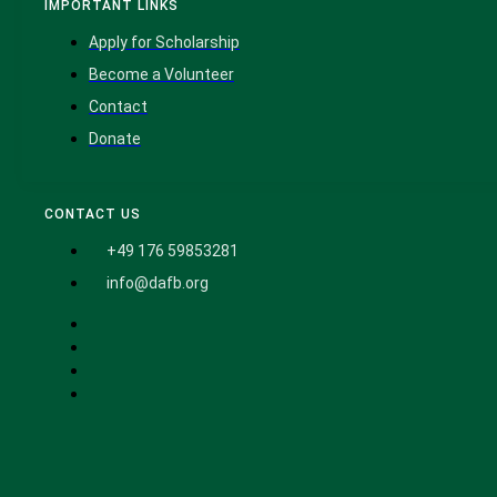
IMPORTANT LINKS
Apply for Scholarship
Become a Volunteer
Contact
Donate
CONTACT US
+49 176 59853281
info@dafb.org