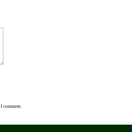
e I comment.