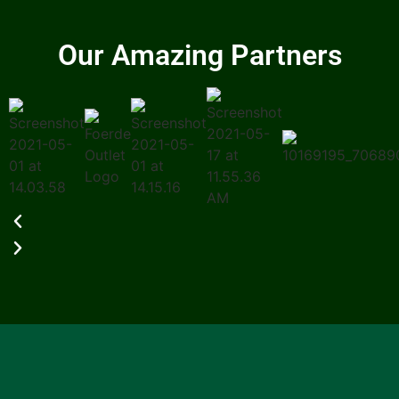
Our Amazing Partners