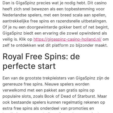
Dan is GigaSpinz precies wat je nodig hebt. Dit casino
heeft zich snel bewezen als een topbestemming voor
Nederlandse spelers, met een breed scala aan spellen,
aantrekkelijke free spins en razendsnelle uitbetalingen.
Of je nu een doorgewinterde gokker bent of net begint,
GigaSpinz biedt een ervaring die zowel opwindend als
veilig is. Klik op
https://gigaspinz-casino-holland.nl/
om
zelf te ontdekken wat dit platform zo bijzonder maakt.
Royal Free Spins: de
perfecte start
Een van de grootste trekpleisters van GigaSpinz zijn de
genereuze free spins. Nieuwe spelers worden
verwelkomd met een pakket aan gratis spins op
populaire slots, zoals Book of Dead of Starburst. Maar
ook bestaande spelers kunnen regelmatig rekenen op
extra free spins als onderdeel van promoties en