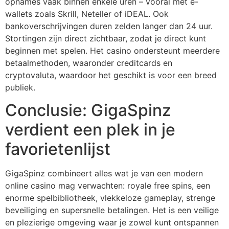
opnames vaak binnen enkele uren – vooral met e-
wallets zoals Skrill, Neteller of iDEAL. Ook
bankoverschrijvingen duren zelden langer dan 24 uur.
Stortingen zijn direct zichtbaar, zodat je direct kunt
beginnen met spelen. Het casino ondersteunt meerdere
betaalmethoden, waaronder creditcards en
cryptovaluta, waardoor het geschikt is voor een breed
publiek.
Conclusie: GigaSpinz
verdient een plek in je
favorietenlijst
GigaSpinz combineert alles wat je van een modern
online casino mag verwachten: royale free spins, een
enorme spelbibliotheek, vlekkeloze gameplay, strenge
beveiliging en supersnelle betalingen. Het is een veilige
en plezierige omgeving waar je zowel kunt ontspannen