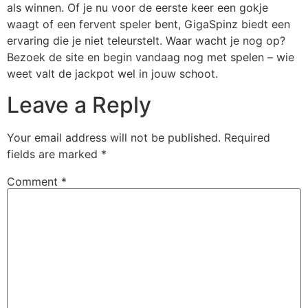
als winnen. Of je nu voor de eerste keer een gokje
waagt of een fervent speler bent, GigaSpinz biedt een
ervaring die je niet teleurstelt. Waar wacht je nog op?
Bezoek de site en begin vandaag nog met spelen – wie
weet valt de jackpot wel in jouw schoot.
Leave a Reply
Your email address will not be published.
Required
fields are marked
*
Comment
*