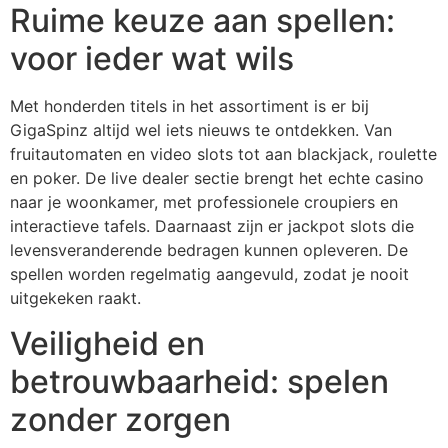
Ruime keuze aan spellen:
voor ieder wat wils
Met honderden titels in het assortiment is er bij
GigaSpinz altijd wel iets nieuws te ontdekken. Van
fruitautomaten en video slots tot aan blackjack, roulette
en poker. De live dealer sectie brengt het echte casino
naar je woonkamer, met professionele croupiers en
interactieve tafels. Daarnaast zijn er jackpot slots die
levensveranderende bedragen kunnen opleveren. De
spellen worden regelmatig aangevuld, zodat je nooit
uitgekeken raakt.
Veiligheid en
betrouwbaarheid: spelen
zonder zorgen