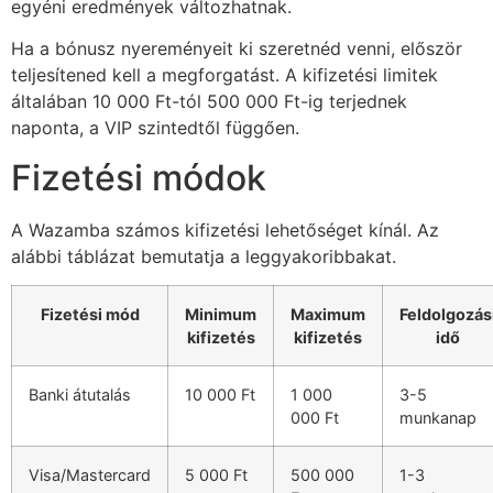
egyéni eredmények változhatnak.
Ha a bónusz nyereményeit ki szeretnéd venni, először
teljesítened kell a megforgatást. A kifizetési limitek
általában 10 000 Ft-tól 500 000 Ft-ig terjednek
naponta, a VIP szintedtől függően.
Fizetési módok
A Wazamba számos kifizetési lehetőséget kínál. Az
alábbi táblázat bemutatja a leggyakoribbakat.
Fizetési mód
Minimum
Maximum
Feldolgozás
kifizetés
kifizetés
idő
Banki átutalás
10 000 Ft
1 000
3-5
000 Ft
munkanap
Visa/Mastercard
5 000 Ft
500 000
1-3