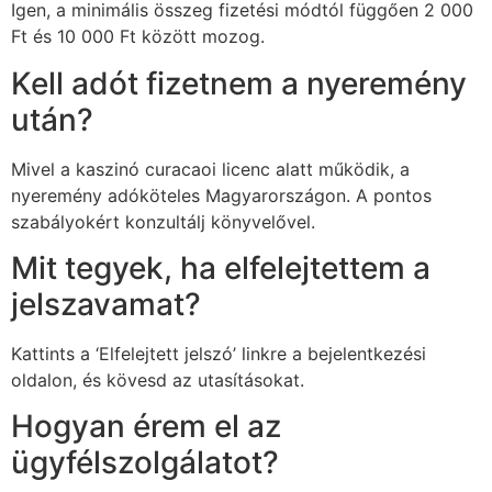
Igen, a minimális összeg fizetési módtól függően 2 000
Ft és 10 000 Ft között mozog.
Kell adót fizetnem a nyeremény
után?
Mivel a kaszinó curacaoi licenc alatt működik, a
nyeremény adóköteles Magyarországon. A pontos
szabályokért konzultálj könyvelővel.
Mit tegyek, ha elfelejtettem a
jelszavamat?
Kattints a ‘Elfelejtett jelszó’ linkre a bejelentkezési
oldalon, és kövesd az utasításokat.
Hogyan érem el az
ügyfélszolgálatot?