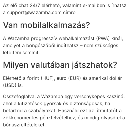
Az élő chat 24/7 elérhető, valamint e-mailben is írhatsz
a support@wazamba.com címre.
Van mobilalkalmazás?
A Wazamba progresszív webalkalmazást (PWA) kínál,
amelyet a böngészőből indíthatsz – nem szükséges
letölteni semmit.
Milyen valutában játszhatok?
Elérhető a forint (HUF), euro (EUR) és amerikai dollár
(USD) is.
Összefoglalva, a Wazamba egy versenyképes kaszinó,
ahol a kifizetések gyorsak és biztonságosak, ha
betartod a szabályokat. Használd ezt az útmutatót a
zökkenőmentes pénzfelvételhez, és mindig olvasd el a
bónuszfeltételeket.