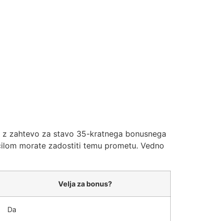
0 € z zahtevo za stavo 35-kratnega bonusnega
ačilom morate zadostiti temu prometu. Vedno
Velja za bonus?
Da