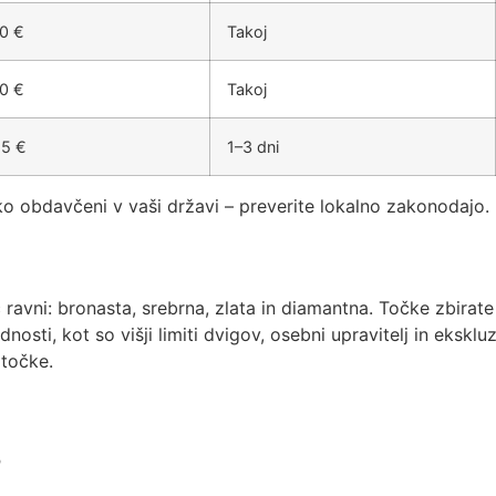
0 €
Takoj
0 €
Takoj
5 €
1–3 dni
o obdavčeni v vaši državi – preverite lokalno zakonodajo.
ravni: bronasta, srebrna, zlata in diamantna. Točke zbirate
osti, kot so višji limiti dvigov, osebni upravitelj in eksklu
 točke.
?