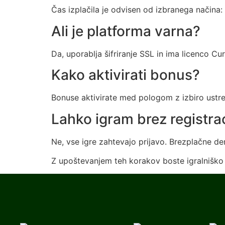
Čas izplačila je odvisen od izbranega načina:
Ali je platforma varna?
Da, uporablja šifriranje SSL in ima licenco C
Kako aktivirati bonus?
Bonuse aktivirate med pologom z izbiro ustre
Lahko igram brez registra
Ne, vse igre zahtevajo prijavo. Brezplačne de
Z upoštevanjem teh korakov boste igralniško 