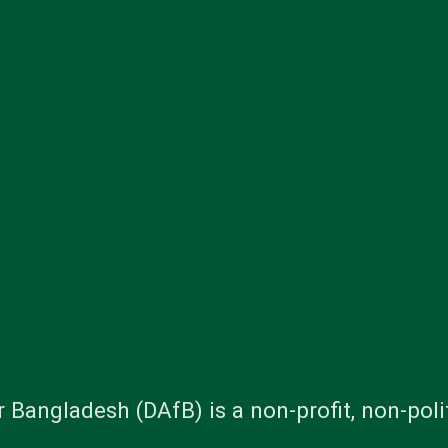
ngladesh (DAfB) is a non-profit, non-polit