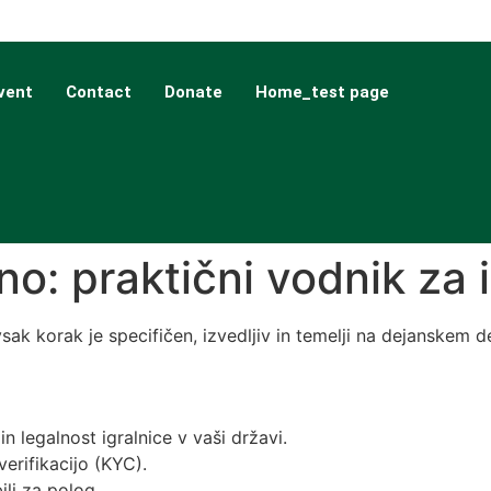
vent
Contact
Donate
Home_test page
o: praktični vodnik za 
sak korak je specifičen, izvedljiv in temelji na dejanskem d
in legalnost igralnice v vaši državi.
erifikacijo (KYC).
ili za polog.