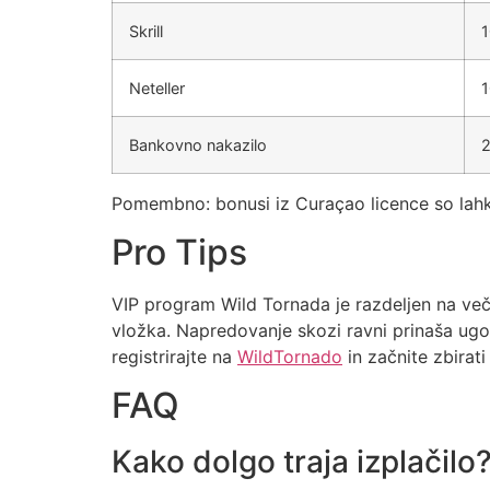
Skrill
1
Neteller
1
Bankovno nakazilo
2
Pomembno: bonusi iz Curaçao licence so lahk
Pro Tips
VIP program Wild Tornada je razdeljen na več 
vložka. Napredovanje skozi ravni prinaša ugodn
registrirajte na
WildTornado
in začnite zbirati
FAQ
Kako dolgo traja izplačilo