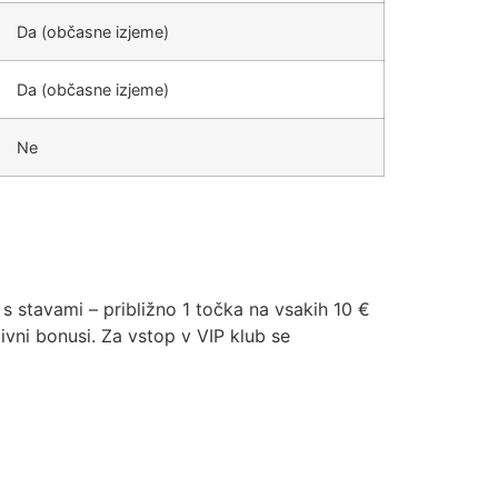
Da (občasne izjeme)
Da (občasne izjeme)
Ne
 s stavami – približno 1 točka na vsakih 10 €
zivni bonusi. Za vstop v VIP klub se