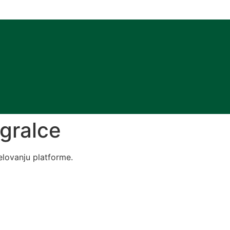
igralce
elovanju platforme.