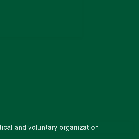
ical and voluntary organization.