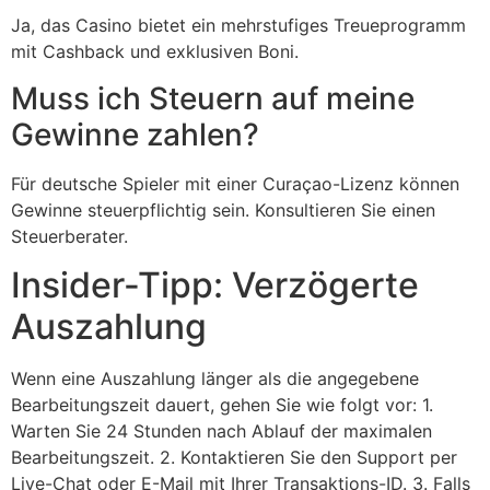
Ja, das Casino bietet ein mehrstufiges Treueprogramm
mit Cashback und exklusiven Boni.
Muss ich Steuern auf meine
Gewinne zahlen?
Für deutsche Spieler mit einer Curaçao-Lizenz können
Gewinne steuerpflichtig sein. Konsultieren Sie einen
Steuerberater.
Insider-Tipp: Verzögerte
Auszahlung
Wenn eine Auszahlung länger als die angegebene
Bearbeitungszeit dauert, gehen Sie wie folgt vor: 1.
Warten Sie 24 Stunden nach Ablauf der maximalen
Bearbeitungszeit. 2. Kontaktieren Sie den Support per
Live-Chat oder E-Mail mit Ihrer Transaktions-ID. 3. Falls