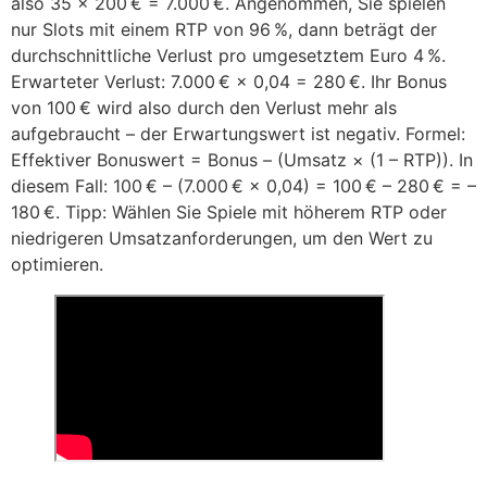
also 35 × 200 € = 7.000 €. Angenommen, Sie spielen
nur Slots mit einem RTP von 96 %, dann beträgt der
durchschnittliche Verlust pro umgesetztem Euro 4 %.
Erwarteter Verlust: 7.000 € × 0,04 = 280 €. Ihr Bonus
von 100 € wird also durch den Verlust mehr als
aufgebraucht – der Erwartungswert ist negativ. Formel:
Effektiver Bonuswert = Bonus – (Umsatz × (1 – RTP)). In
diesem Fall: 100 € – (7.000 € × 0,04) = 100 € – 280 € = –
180 €. Tipp: Wählen Sie Spiele mit höherem RTP oder
niedrigeren Umsatzanforderungen, um den Wert zu
optimieren.