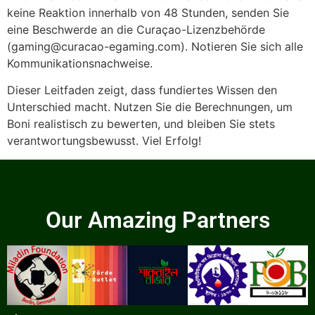
keine Reaktion innerhalb von 48 Stunden, senden Sie
eine Beschwerde an die Curaçao-Lizenzbehörde
(gaming@curacao-egaming.com). Notieren Sie sich alle
Kommunikationsnachweise.
Dieser Leitfaden zeigt, dass fundiertes Wissen den
Unterschied macht. Nutzen Sie die Berechnungen, um
Boni realistisch zu bewerten, und bleiben Sie stets
verantwortungsbewusst. Viel Erfolg!
Our Amazing Partners