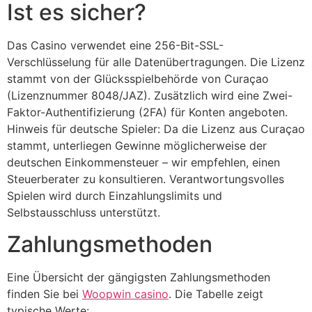
Ist es sicher?
Das Casino verwendet eine 256-Bit-SSL-
Verschlüsselung für alle Datenübertragungen. Die Lizenz
stammt von der Glücksspielbehörde von Curaçao
(Lizenznummer 8048/JAZ). Zusätzlich wird eine Zwei-
Faktor-Authentifizierung (2FA) für Konten angeboten.
Hinweis für deutsche Spieler: Da die Lizenz aus Curaçao
stammt, unterliegen Gewinne möglicherweise der
deutschen Einkommensteuer – wir empfehlen, einen
Steuerberater zu konsultieren. Verantwortungsvolles
Spielen wird durch Einzahlungslimits und
Selbstausschluss unterstützt.
Zahlungsmethoden
Eine Übersicht der gängigsten Zahlungsmethoden
finden Sie bei
Woopwin casino
. Die Tabelle zeigt
typische Werte: