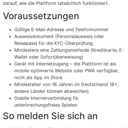
darauf, wie die Plattform tatsächlich funktioniert.
Voraussetzungen
Gültige E-Mail-Adresse und Telefonnummer
Ausweisdokument (Personalausweis oder
Reisepass) für die KYC-Überprüfung
Mindestens eine Zahlungsmethode (Kreditkarte, E-
Wallet oder Sofortüberweisung)
Gerät mit Internetzugang – die Plattform ist als
mobile-optimierte Website oder PWA verfügbar,
nicht als App im Store
Mindestalter von 18 Jahren (in Deutschland 18+,
andere Länder können abweichen)
Stabile Internetverbindung für
unterbrechungsfreies Spielen
So melden Sie sich an