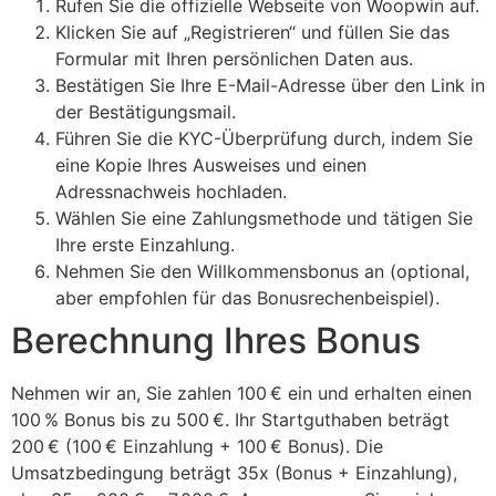
Rufen Sie die offizielle Webseite von Woopwin auf.
Klicken Sie auf „Registrieren“ und füllen Sie das
Formular mit Ihren persönlichen Daten aus.
Bestätigen Sie Ihre E-Mail-Adresse über den Link in
der Bestätigungsmail.
Führen Sie die KYC-Überprüfung durch, indem Sie
eine Kopie Ihres Ausweises und einen
Adressnachweis hochladen.
Wählen Sie eine Zahlungsmethode und tätigen Sie
Ihre erste Einzahlung.
Nehmen Sie den Willkommensbonus an (optional,
aber empfohlen für das Bonusrechenbeispiel).
Berechnung Ihres Bonus
Nehmen wir an, Sie zahlen 100 € ein und erhalten einen
100 % Bonus bis zu 500 €. Ihr Startguthaben beträgt
200 € (100 € Einzahlung + 100 € Bonus). Die
Umsatzbedingung beträgt 35x (Bonus + Einzahlung),